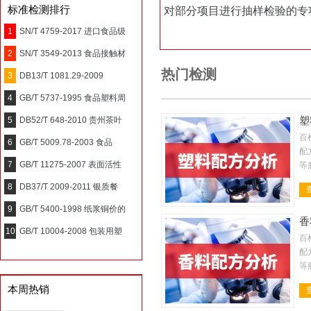
标准检测排行
对部分项目进行抽样检验的专
1
SN/T 4759-2017 进口食品级
2
SN/T 3549-2013 食品接触材
热门检测
3
DB13/T 1081.29-2009
4
GB/T 5737-1995 食品塑料周
5
DB52/T 648-2010 贵州茶叶
塑
百
6
GB/T 5009.78-2003 食品
配
7
GB/T 11275-2007 表面活性
等
析
8
DB37/T 2009-2011 银质餐
性
9
GB/T 5400-1998 纸浆铜价的
香
10
GB/T 10004-2008 包装用塑
百
配
等
金
本周热销
料