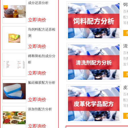
成分还原分析
饲
百
配
立即询价
等
金
鸟饲料配方还原检
料
测
清
立即询价
百
稀释降粘剂成分分
剂
析
发
剂
立即询价
液
氟硅橡胶配方分析
皮
百
立即询价
配
等
添加剂配方分析
金
料
立即询价