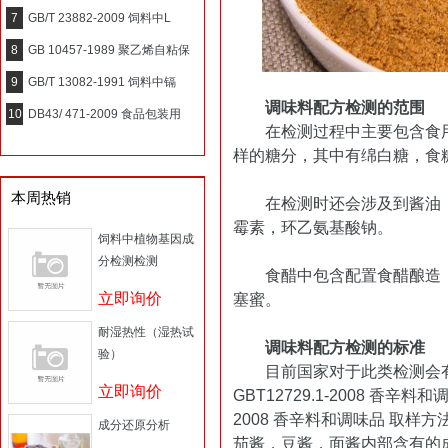
7
GB/T 23882-2009 饲料中L
8
GB 10457-1989 聚乙烯自粘保
9
GB/T 13082-1991 饲料中镉
调味料配方检测的范围
10
DB43/ 471-2009 食品包装用
在检测过程中主要包含食用
样的糖分，其中有绵白糖，食
本周热销
在检测时还会涉及到酱油，
霉素，环乙氨基酸钠。
饲料中植物基因成
分检测检测
食醋中包含配置食醋酿造，
立即询价
塞蜜。
耐湿热性（湿热试
调味料配方检测的标准
验）
目前国家对于此类检测会有
立即询价
GBT12729.1-2008 香辛料
2008 香辛料和调味品 取
成分还原分析
茄酱，豆酱，面酱内部含有的