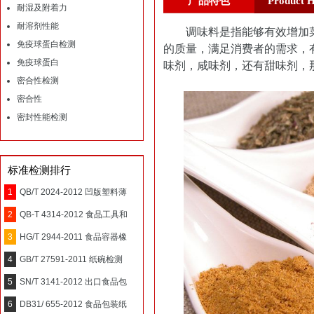
产品特色
Product H
耐湿及附着力
耐溶剂性能
调味料是指能够有效增加菜
免疫球蛋白检测
的质量，满足消费者的需求，
免疫球蛋白
味剂，咸味剂，还有甜味剂，
密合性检测
密合性
密封性能检测
标准检测排行
1
QB/T 2024-2012 凹版塑料薄
2
QB-T 4314-2012 食品工具和
3
HG/T 2944-2011 食品容器橡
4
GB/T 27591-2011 纸碗检测
5
SN/T 3141-2012 出口食品包
6
DB31/ 655-2012 食品包装纸